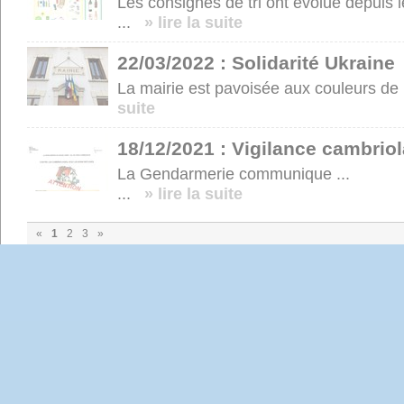
Les consignes de tri ont évolué depuis l
...
» lire la suite
22/03/2022 : Solidarité Ukraine
La mairie est pavoisée aux couleurs de 
suite
18/12/2021 : Vigilance cambrio
La Gendarmerie communique ...
...
» lire la suite
«
1
2
3
»