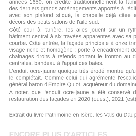
années 1650, on crédite traditionnellement la fam
des derniers grands aménagements apportés à l'édific
avec son plafond stiqué, la chapelle déjà citée 
décors des petits salons de l'aile sud.
Côté cour à l'arrière, les ailes jouent sur un ry
bâtiment central à six travées apparentes avec sa po
courbe. Côté entrée, la façade principale à onze tra
visage riche et homogène : porte à encadrement dor
chainages droits à refends portant le fronton au d
centrales, bandeau à l'appui des baies.
L'enduit ocre-jaune quoique très érodé montre qu'u
le complétait. Comme celui qui agrémente l'escalier
général baron d'Empire Quiot, acquéreur du domain
A noter, que l'enduit ocre-jaune a été conservé
restauration des façades en 2020 (ouest), 2021 (est)
Extrait du livre Patrimoine en Isère, les Vals du Daup
ENCORE PLUS D'ARTICLES...